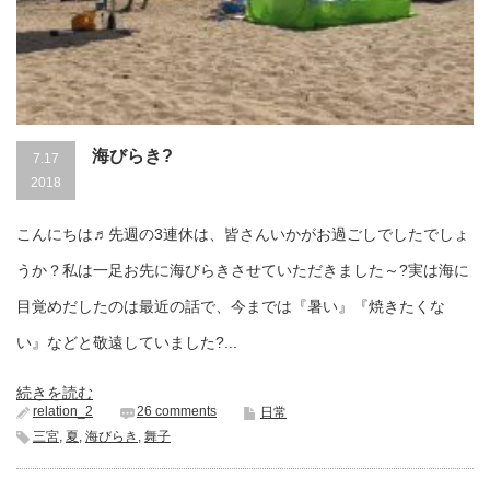
海びらき?
7.17
2018
こんにちは♬先週の3連休は、皆さんいかがお過ごしでしたでしょ
うか？私は一足お先に海びらきさせていただきました～?実は海に
目覚めだしたのは最近の話で、今までは『暑い』『焼きたくな
い』などと敬遠していました?...
続きを読む
relation_2
26 comments
日常
三宮
,
夏
,
海びらき
,
舞子