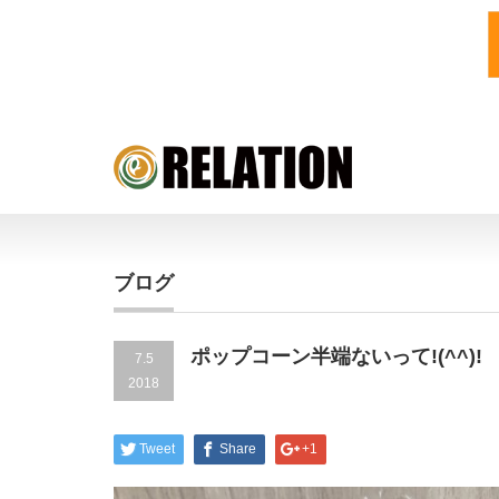
ブログ
ポップコーン半端ないって!(^^)!
7.5
2018
Tweet
Share
+1