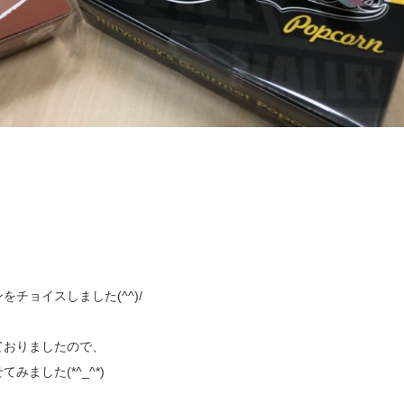
！
チョイスしました(^^)/
ておりましたので、
ました(*^_^*)