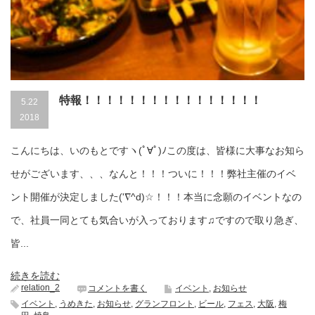
特報！！！！！！！！！！！！！！！！
5.22
2018
こんにちは、いのもとですヽ(ﾟ∀ﾟ)ﾉこの度は、皆様に大事なお知ら
せがございます、、、なんと！！！ついに！！！弊社主催のイベ
ント開催が決定しました('∇^d)☆！！！本当に念願のイベントなの
で、社員一同とても気合いが入っております♫ですので取り急ぎ、
皆...
続きを読む
relation_2
コメントを書く
イベント
,
お知らせ
イベント
,
うめきた
,
お知らせ
,
グランフロント
,
ビール
,
フェス
,
大阪
,
梅